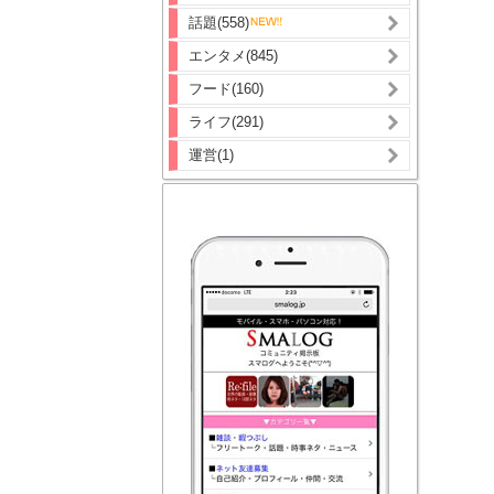
話題(558)
エンタメ(845)
フード(160)
ライフ(291)
運営(1)