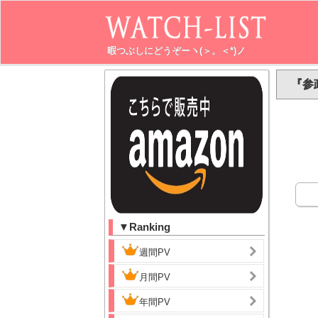
暇つぶしにどうぞーヽ(＞。＜*)ノ
『参
▼Ranking
週間PV
月間PV
年間PV