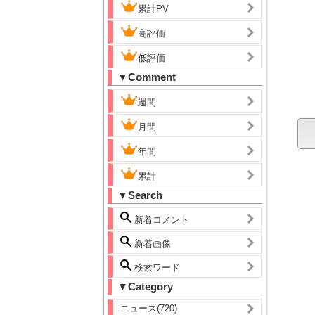
累計PV
高評価
低評価
▼Comment
週間
月間
年間
累計
▼Search
新着コメント
新着画像
検索ワード
▼Category
ニュース(720)