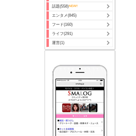
話題(558)
エンタメ(845)
フード(160)
ライフ(291)
運営(1)