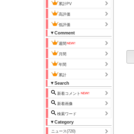
累計PV
高評価
低評価
▼Comment
週間
月間
年間
累計
▼Search
新着コメント
新着画像
検索ワード
▼Category
ニュース(720)