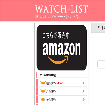
暇つぶしにどうぞーヽ(＞。＜*)ノ
『【
▼Ranking
週間PV
月間PV
年間PV