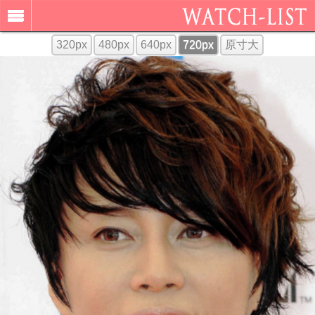
320px
480px
640px
720px
原寸大