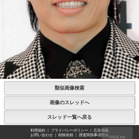
類似画像検索
画像のスレッドへ
スレッド一覧へ戻る
利用規約
｜
プライバシーポリシー
｜
広告掲載
お問い合わせ
｜
削除依頼
｜
捜査関係事項照会
PAGE top