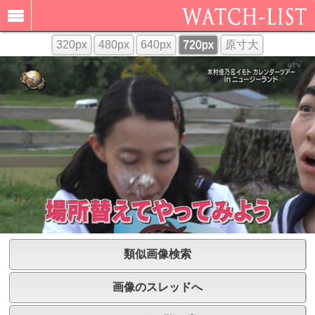
320px
480px
640px
720px
原寸大
類似画像検索
画像のスレッドへ