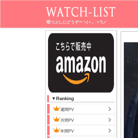
暇つぶしにどうぞーヽ(＞。＜*)ノ
▼Ranking
週間PV
月間PV
年間PV