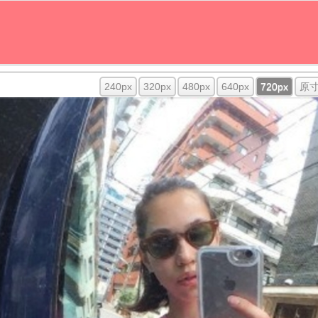
240px
320px
480px
640px
720px
原