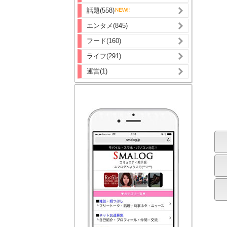
話題(558)
エンタメ(845)
フード(160)
ライフ(291)
運営(1)