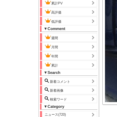
累計PV
高評価
低評価
▼Comment
週間
月間
年間
累計
▼Search
新着コメント
新着画像
検索ワード
▼Category
ニュース(720)