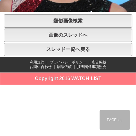
類似画像検索
画像のスレッドへ
スレッド一覧へ戻る
利用規約
｜
プライバシーポリシー
｜
広告掲載
お問い合わせ
｜
削除依頼
｜
捜査関係事項照会
Copyright 2016 WATCH-LIST
PAGE top