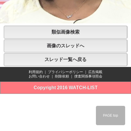
類似画像検索
画像のスレッドへ
スレッド一覧へ戻る
利用規約
｜
プライバシーポリシー
｜
広告掲載
お問い合わせ
｜
削除依頼
｜
捜査関係事項照会
Copyright 2016 WATCH-LIST
PAGE top