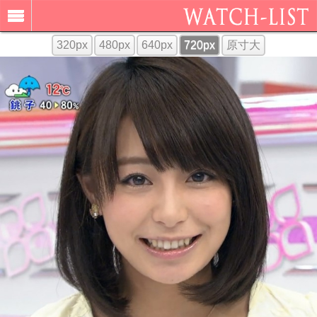
320px
480px
640px
720px
原寸大