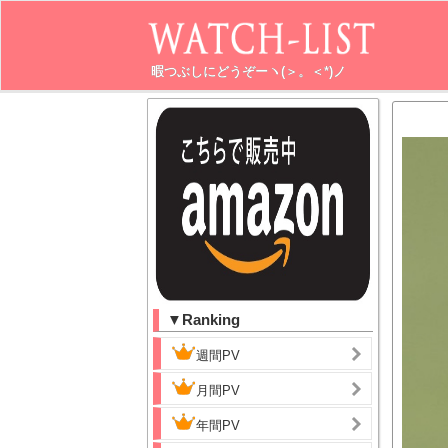
暇つぶしにどうぞーヽ(＞。＜*)ノ
▼Ranking
週間PV
月間PV
年間PV