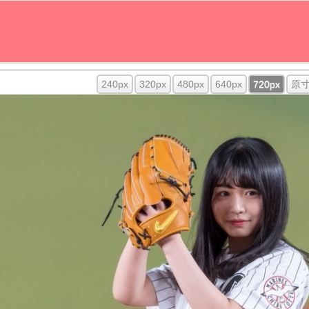
240px
320px
480px
640px
720px
原