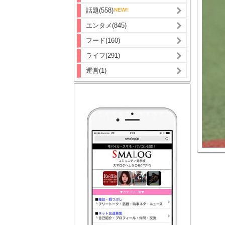
話題(558)
エンタメ(845)
フード(160)
ライフ(291)
運営(1)