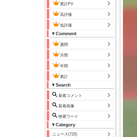
累計PV
高評価
低評価
▼Comment
週間
月間
年間
累計
▼Search
新着コメント
新着画像
検索ワード
▼Category
ニュース(720)