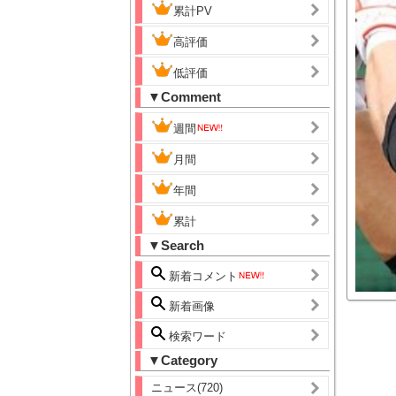
累計PV
高評価
低評価
▼Comment
週間
月間
年間
累計
▼Search
新着コメント
新着画像
検索ワード
▼Category
ニュース(720)