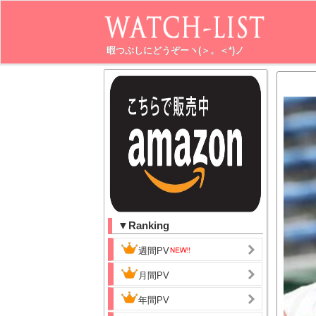
暇つぶしにどうぞーヽ(＞。＜*)ノ
▼Ranking
週間PV
月間PV
年間PV