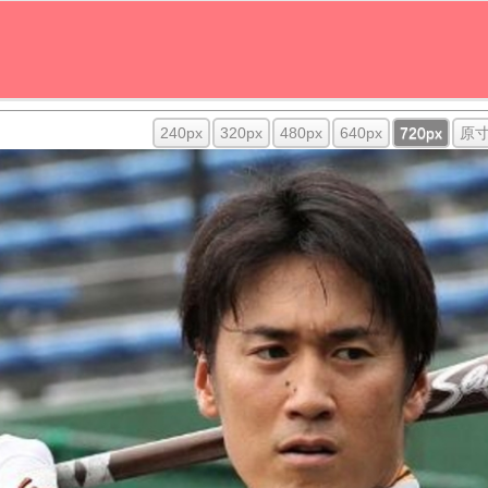
240px
320px
480px
640px
720px
原