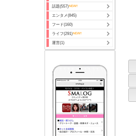
話題(557)
エンタメ(845)
フード(160)
ライフ(291)
運営(1)