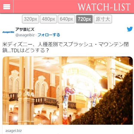
320px
480px
640px
720px
原寸大