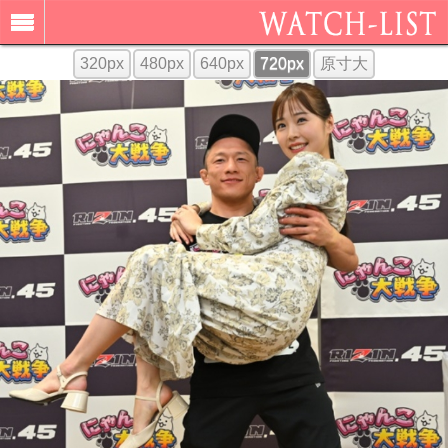
320px
480px
640px
720px
原寸大