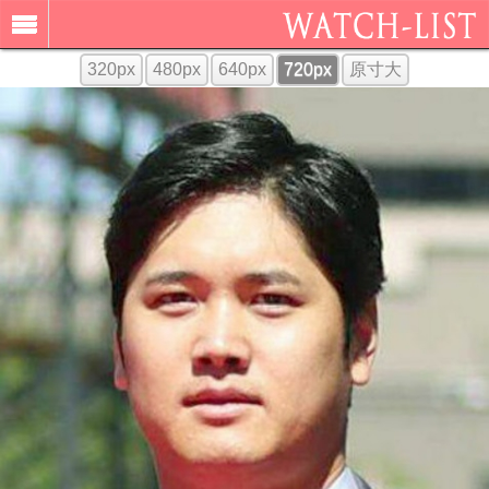
320px
480px
640px
720px
原寸大