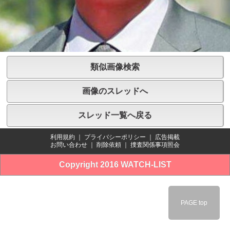
類似画像検索
画像のスレッドへ
スレッド一覧へ戻る
利用規約
｜
プライバシーポリシー
｜
広告掲載
お問い合わせ
｜
削除依頼
｜
捜査関係事項照会
Copyright 2016 WATCH-LIST
PAGE top