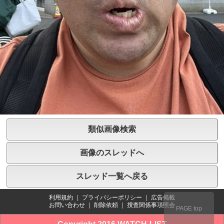
類似画像検索
画像のスレッドへ
スレッド一覧へ戻る
利用規約
｜
プライバシーポリシー
｜
広告掲載
お問い合わせ
｜
削除依頼
｜
捜査関係事項照会
PAGE top