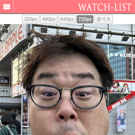
320px
480px
640px
720px
原寸大