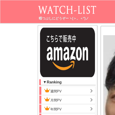
暇つぶしにどうぞーヽ(＞。＜*)ノ
▼Ranking
週間PV
月間PV
年間PV