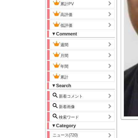
累計PV
高評価
低評価
▼Comment
週間
月間
年間
累計
▼Search
新着コメント
新着画像
検索ワード
▼Category
ニュース(720)