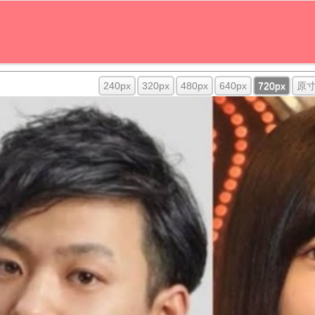
240px
320px
480px
640px
720px
原