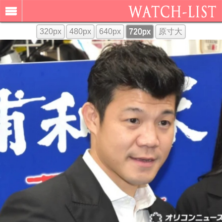
320px
480px
640px
720px
原寸大