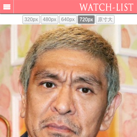
320px
480px
640px
720px
原寸大