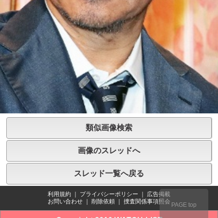
類似画像検索
画像のスレッドへ
スレッド一覧へ戻る
利用規約
｜
プライバシーポリシー
｜
広告掲載
お問い合わせ
｜
削除依頼
｜
捜査関係事項照会
PAGE top