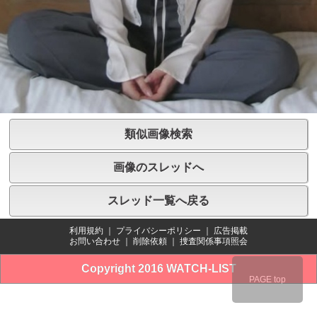
類似画像検索
画像のスレッドへ
スレッド一覧へ戻る
利用規約
｜
プライバシーポリシー
｜
広告掲載
お問い合わせ
｜
削除依頼
｜
捜査関係事項照会
Copyright 2016 WATCH-LIST
PAGE top