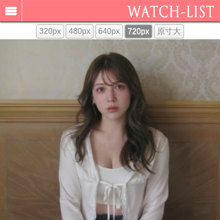
320px
480px
640px
720px
原寸大