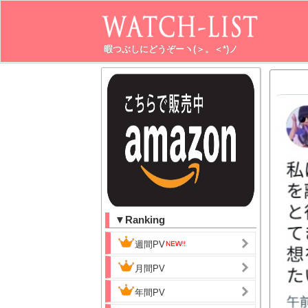
暇つぶしにどうぞーヽ(＞。＜*)ノ
▼Ranking
週間PV
月間PV
年間PV