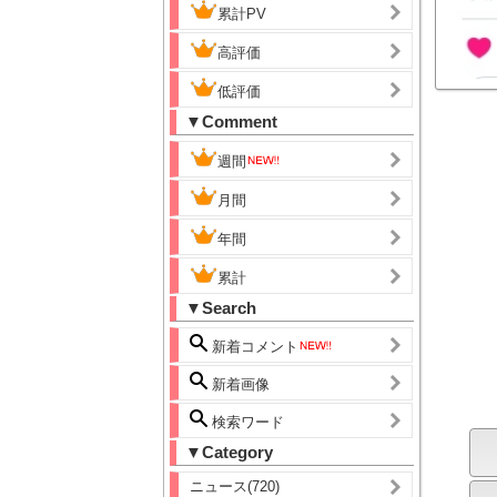
累計PV
高評価
低評価
▼Comment
週間
月間
年間
累計
▼Search
新着コメント
新着画像
検索ワード
▼Category
ニュース(720)