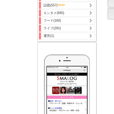
話題(557)
エンタメ(845)
フード(160)
ライフ(291)
運営(1)