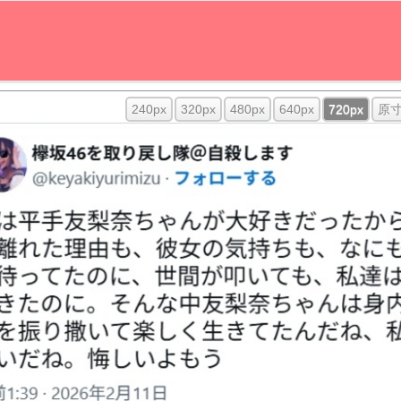
240px
320px
480px
640px
720px
原