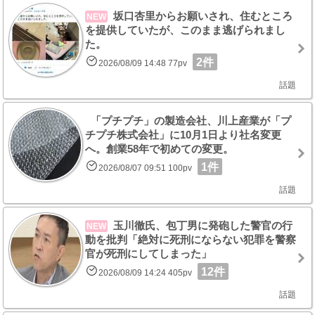
坂口杏里からお願いされ、住むところ
NEW
を提供していたが、このまま逃げられまし
た。
2件
2026/08/09 14:48 77pv
話題
「プチプチ」の製造会社、川上産業が「プ
チプチ株式会社」に10月1日より社名変更
へ。創業58年で初めての変更。
1件
2026/08/07 09:51 100pv
話題
玉川徹氏、包丁男に発砲した警官の行
NEW
動を批判「絶対に死刑にならない犯罪を警察
官が死刑にしてしまった」
12件
2026/08/09 14:24 405pv
話題