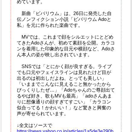
めています。
新曲「ビバリウム」は、26日に発売した自
伝ノンフィクション小説「ビバリウム Adoと
私」を元に作られた楽曲です。
MVでは、これまで顔をシルエットにとどめ
てきたAdoさんが、初めて素顔を公開。カラコ
ンを着用した印象的な目元や横顔など、Adoさ
ん本人の姿が映し出されています。
SNSでは「とにかく顔が良すぎる。ライブ
でも口元やフェイスラインは見れたけど目が
出るのは初出しだよね、とっても美しい」
「いままでこんなに見えること無かったから
びっくりしたぜ…」「Adoちゃんのご尊顔出て
るやば好き、歌もMVも最高」「adoさんあま
りに想像通りの顔すぎてすごい」「カラコン
似合ってる！かわいい！」など驚きと興奮の
声が寄せられています。
↓全文はソースで
https://news.yahoo.co.jp/articles/1a5de3e290b