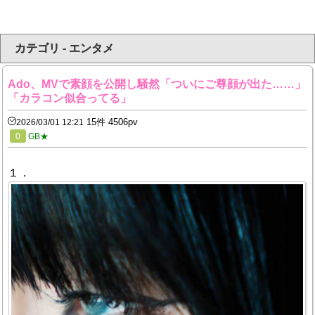
カテゴリ - エンタメ
Ado、MVで素顔を公開し騒然「ついにご尊顔が出た……」
「カラコン似合ってる」
15件 4506pv
2026/03/01 12:21
0
GB★
１．