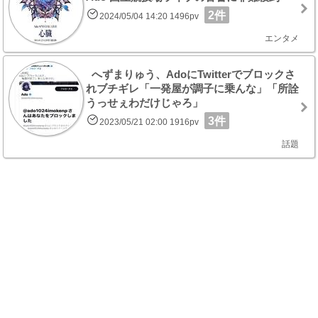
2件
2024/05/04 14:20 1496pv
エンタメ
へずまりゅう、AdoにTwitterでブロックさ
れブチギレ「一発屋が調子に乗んな」「所詮
うっせぇわだけじゃろ」
3件
2023/05/21 02:00 1916pv
話題