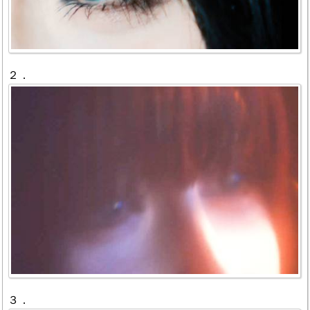
２．
３．