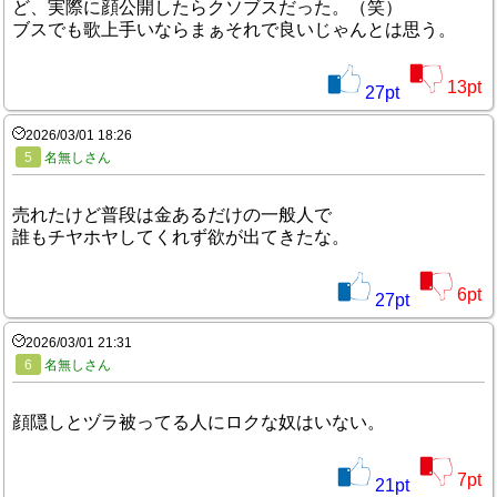
ど、実際に顔公開したらクソブスだった。（笑）
ブスでも歌上手いならまぁそれで良いじゃんとは思う。
13
pt
27
pt
2026/03/01 18:26
5
名無しさん
売れたけど普段は金あるだけの一般人で
誰もチヤホヤしてくれず欲が出てきたな。
6
pt
27
pt
2026/03/01 21:31
6
名無しさん
顔隠しとヅラ被ってる人にロクな奴はいない。
7
pt
21
pt