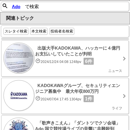
Ado
で検索
関連トピック
スレタイ検索
本文検索
投稿者名検索
出版大手KADOKAWA、ハッカーに４億円
お支払いしていたことが判明
6件
2024/12/24 04:08 1248pv
ニュース
KADOKAWAグループ、セキュリティエン
ジニア募集中 最大年収800万円
1件
2024/07/04 17:45 1304pv
ライフ
「歌声きこえん」「ダントツでクソ会場」
Ado 国立競技場ライブの音響に非難殺到