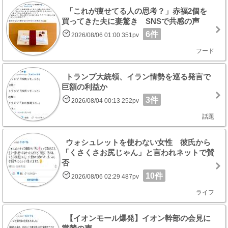
「これが痩せてる人の思考？」赤福2個を
買ってきた夫に妻驚き SNSで共感の声
6件
2026/08/06 01:00 351pv
フード
トランプ大統領、イラン情勢を巡る発言で
巨額の利益か
3件
2026/08/04 00:13 252pv
話題
ウォシュレットを使わない女性 彼氏から
「くさくさお尻じゃん」と言われネットで賛
否
10件
2026/08/06 02:29 487pv
ライフ
【イオンモール爆発】イオン幹部の会見に