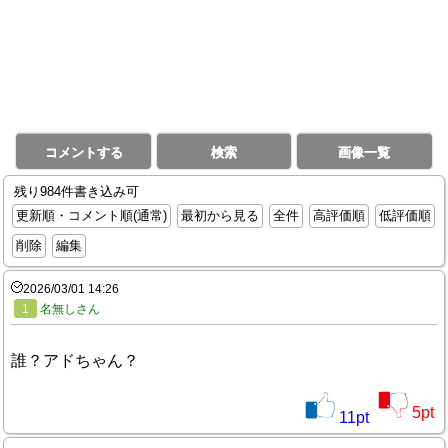
コメントする
検索
画像一覧
残り984件書き込み可
更新順・コメント順(通常)
最初から見る
全件
高評価順
低評価順
削除
編集
2026/03/01 14:26
1
名無しさん
誰？アドちゃん？
5
pt
11
pt