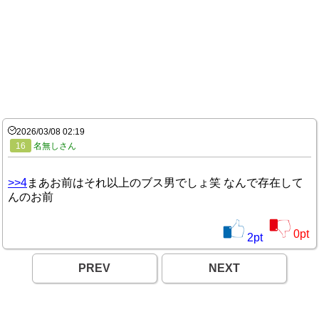
2026/03/08 02:19
16
名無しさん
>>4
まあお前はそれ以上のブス男でしょ笑 なんで存在して
んのお前
0
pt
2
pt
PREV
NEXT