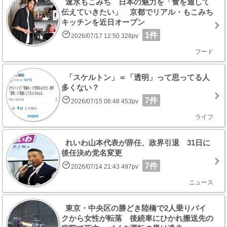
速水もこみち 日本の魅力を「食を通して
伝えていきたい」 京都でリアル・もこみち
キッチンを近日オープン
1件
2026/07/17 12:50 328pv
フード
「スケルトン」＝「透明」って思ってる人
多くない？
7件
2026/07/15 06:48 453pv
ライフ
れいわ山本代表が辞任、政界引退 31日に
後任決め党名変更
7件
2026/07/14 21:43 497pv
ニュース
東京・中央区の勝どき陸橋で2人乗りバイ
クから女性が転落 後続車にひかれ搬送先の