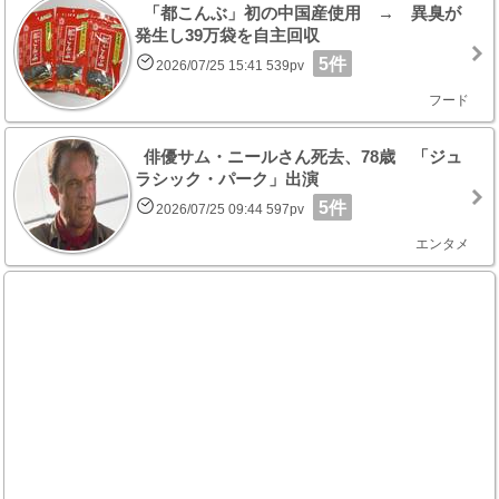
「都こんぶ」初の中国産使用 → 異臭が
発生し39万袋を自主回収
5件
2026/07/25 15:41 539pv
フード
俳優サム・ニールさん死去、78歳 「ジュ
ラシック・パーク」出演
5件
2026/07/25 09:44 597pv
エンタメ