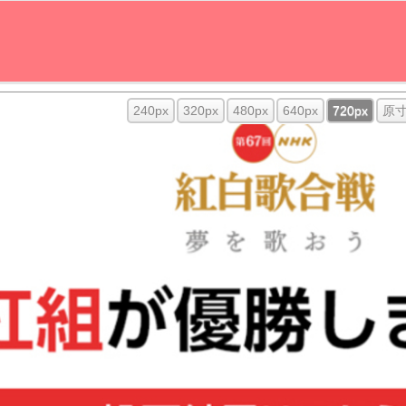
240px
320px
480px
640px
720px
原