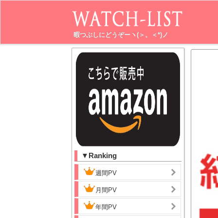
暇つぶしにどうぞーヽ(＞。＜*)ノ
▼Ranking
週間PV
月間PV
年間PV