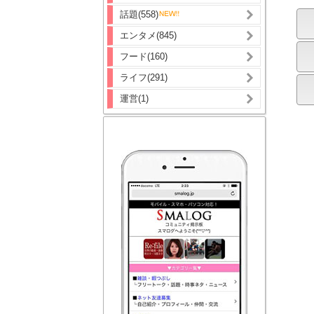
話題(558)
エンタメ(845)
フード(160)
ライフ(291)
運営(1)