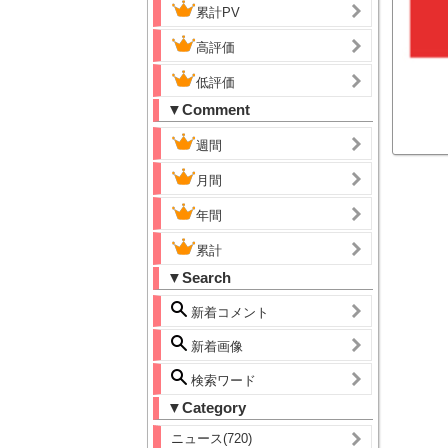
累計PV
高評価
低評価
▼Comment
週間
月間
年間
累計
▼Search
新着コメント
新着画像
検索ワード
▼Category
ニュース(720)