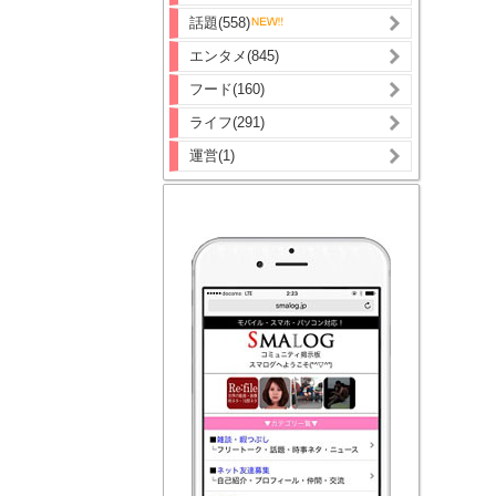
話題(558)
エンタメ(845)
フード(160)
ライフ(291)
運営(1)