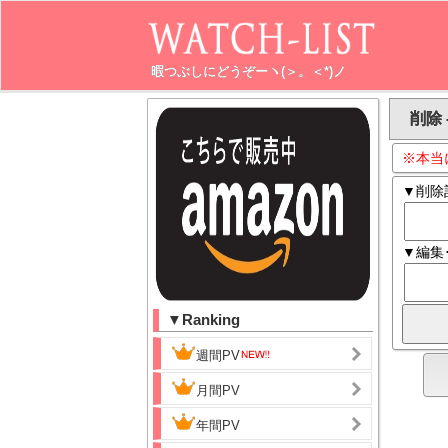
暇つぶしにどうぞーヽ(＞。＜*)ノ
削除 
※本当
▼削除
▼編集
▼Ranking
週間PV
月間PV
年間PV