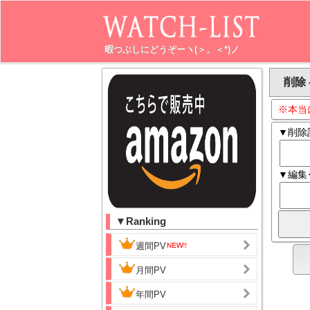
暇つぶしにどうぞーヽ(＞。＜*)ノ
削除 
※本当
▼削除
▼編集
▼Ranking
週間PV
月間PV
年間PV