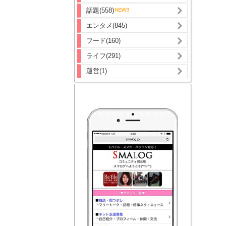
話題(558)
エンタメ(845)
フード(160)
ライフ(291)
運営(1)