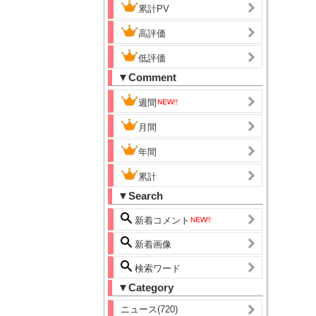
累計PV
高評価
低評価
▼Comment
週間
月間
年間
累計
▼Search
新着コメント
新着画像
検索ワード
▼Category
ニュース(720)