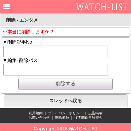
削除 - エンタメ
※本当に削除しますか？
▼削除記事No
▼編集･削除パス
スレッドへ戻る
利用規約
｜
プライバシーポリシー
｜
広告掲載
お問い合わせ
｜
削除依頼
｜
捜査関係事項照会
Copyright 2016 WATCH-LIST