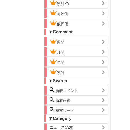
累計PV
高評価
低評価
▼Comment
週間
月間
年間
累計
▼Search
新着コメント
新着画像
検索ワード
▼Category
ニュース(720)