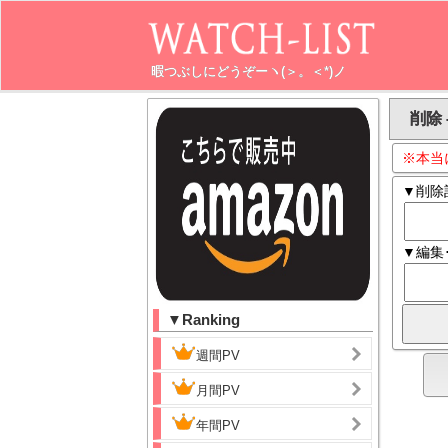
暇つぶしにどうぞーヽ(＞。＜*)ノ
削除 
※本当
▼削除
▼編集
▼Ranking
週間PV
月間PV
年間PV