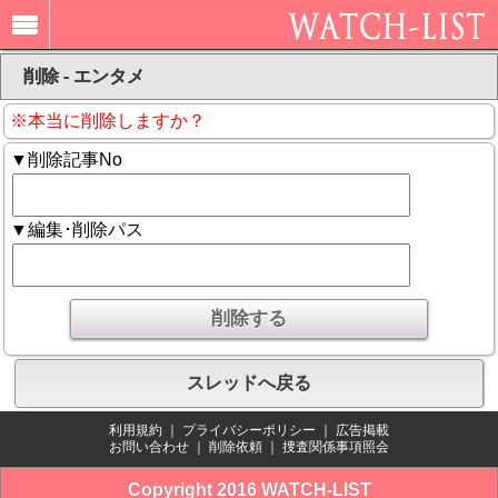
削除 - エンタメ
※本当に削除しますか？
▼削除記事No
▼編集･削除パス
スレッドへ戻る
利用規約
｜
プライバシーポリシー
｜
広告掲載
お問い合わせ
｜
削除依頼
｜
捜査関係事項照会
Copyright 2016 WATCH-LIST