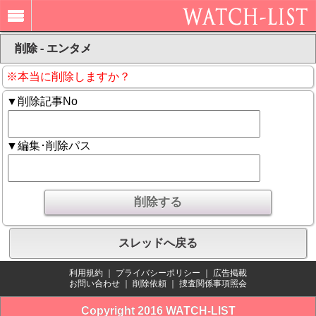
削除 - エンタメ
※本当に削除しますか？
▼削除記事No
▼編集･削除パス
スレッドへ戻る
利用規約
｜
プライバシーポリシー
｜
広告掲載
お問い合わせ
｜
削除依頼
｜
捜査関係事項照会
Copyright 2016 WATCH-LIST