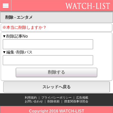
削除 - エンタメ
※本当に削除しますか？
▼削除記事No
▼編集･削除パス
スレッドへ戻る
利用規約
｜
プライバシーポリシー
｜
広告掲載
お問い合わせ
｜
削除依頼
｜
捜査関係事項照会
Copyright 2016 WATCH-LIST