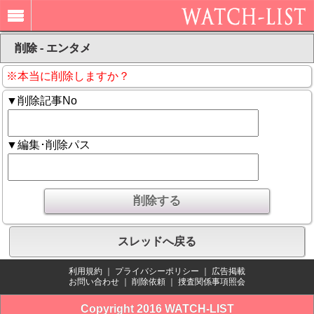
削除 - エンタメ
※本当に削除しますか？
▼削除記事No
▼編集･削除パス
スレッドへ戻る
利用規約
｜
プライバシーポリシー
｜
広告掲載
お問い合わせ
｜
削除依頼
｜
捜査関係事項照会
Copyright 2016 WATCH-LIST