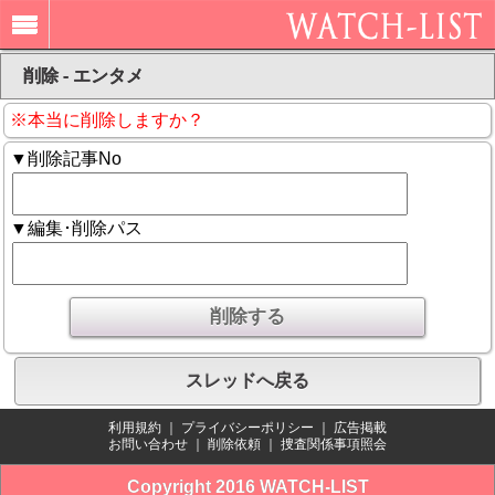
削除 - エンタメ
※本当に削除しますか？
▼削除記事No
▼編集･削除パス
スレッドへ戻る
利用規約
｜
プライバシーポリシー
｜
広告掲載
お問い合わせ
｜
削除依頼
｜
捜査関係事項照会
Copyright 2016 WATCH-LIST