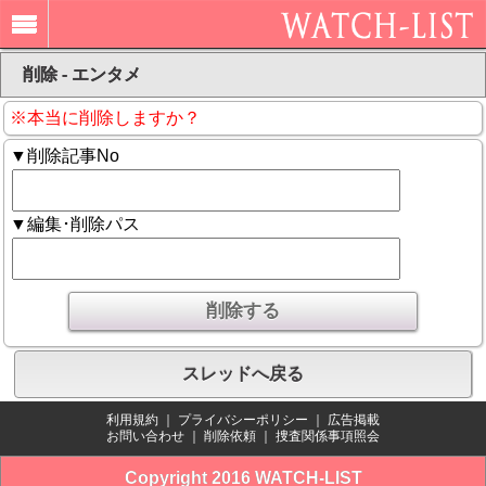
削除 - エンタメ
※本当に削除しますか？
▼削除記事No
▼編集･削除パス
スレッドへ戻る
利用規約
｜
プライバシーポリシー
｜
広告掲載
お問い合わせ
｜
削除依頼
｜
捜査関係事項照会
Copyright 2016 WATCH-LIST