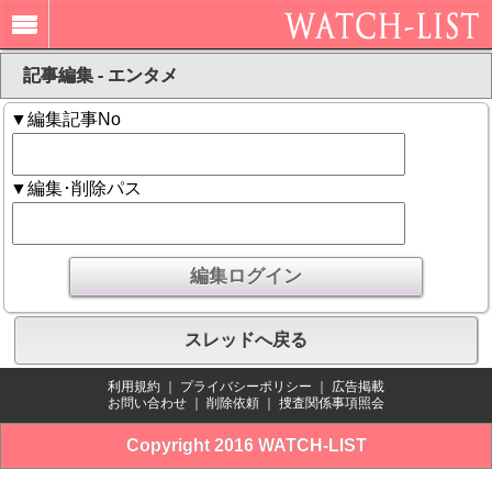
記事編集 - エンタメ
▼編集記事No
▼編集･削除パス
スレッドへ戻る
利用規約
｜
プライバシーポリシー
｜
広告掲載
お問い合わせ
｜
削除依頼
｜
捜査関係事項照会
Copyright 2016 WATCH-LIST