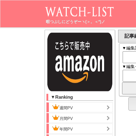
暇つぶしにどうぞーヽ(＞。＜*)ノ
記事
▼編集
▼編集
▼Ranking
週間PV
月間PV
年間PV