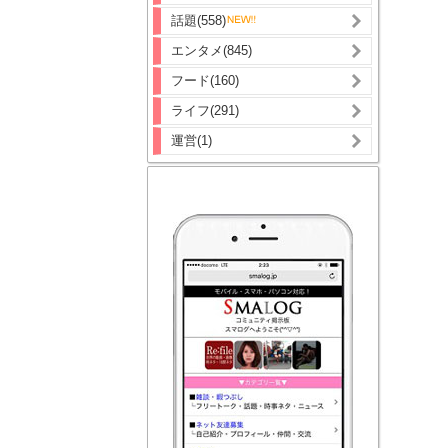
話題(558)
エンタメ(845)
フード(160)
ライフ(291)
運営(1)