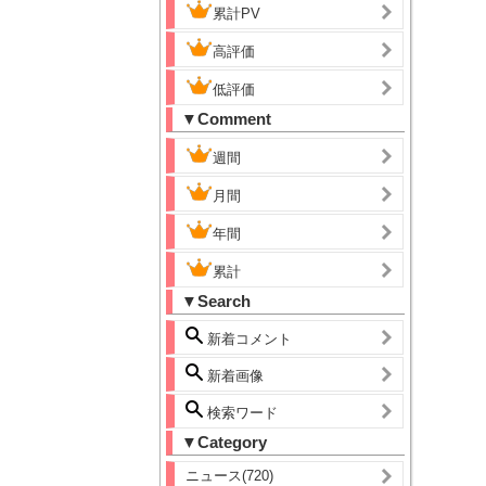
累計PV
高評価
低評価
▼Comment
週間
月間
年間
累計
▼Search
新着コメント
新着画像
検索ワード
▼Category
ニュース(720)