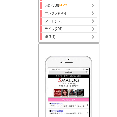
話題(558)
エンタメ(845)
フード(160)
ライフ(291)
運営(1)