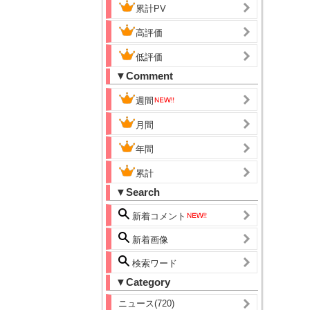
累計PV
高評価
低評価
▼Comment
週間
月間
年間
累計
▼Search
新着コメント
新着画像
検索ワード
▼Category
ニュース(720)