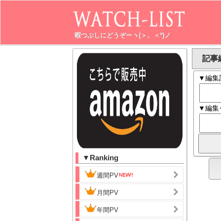
暇つぶしにどうぞーヽ(＞。＜*)ノ
記事
▼編集
▼編集
▼Ranking
週間PV
月間PV
年間PV