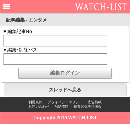
記事編集 - エンタメ
▼編集記事No
▼編集･削除パス
スレッドへ戻る
利用規約
｜
プライバシーポリシー
｜
広告掲載
お問い合わせ
｜
削除依頼
｜
捜査関係事項照会
Copyright 2016 WATCH-LIST