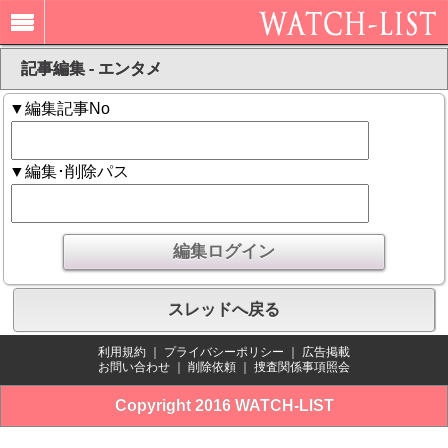
記事編集 - エンタメ
▼編集記事No
▼編集･削除パス
スレッドへ戻る
利用規約
｜
プライバシーポリシー
｜
広告掲載
お問い合わせ
｜
削除依頼
｜
捜査関係事項照会
Copyright 2016 WATCH-LIST