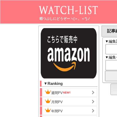
暇つぶしにどうぞーヽ(＞。＜*)ノ
記事
▼編集
▼編集
▼Ranking
週間PV
月間PV
年間PV