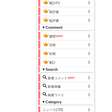
累計PV
高評価
低評価
▼Comment
週間
月間
年間
累計
▼Search
新着コメント
新着画像
検索ワード
▼Category
ニュース(720)