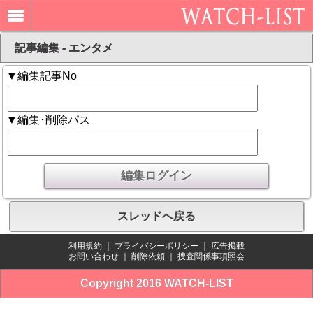
記事編集 - エンタメ
▼編集記事No
▼編集･削除パス
スレッドへ戻る
利用規約
｜
プライバシーポリシー
｜
広告掲載
お問い合わせ
｜
削除依頼
｜
捜査関係事項照会
Copyright 2016 WATCH-LIST