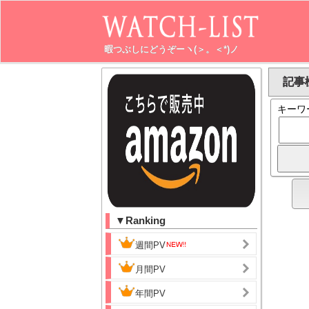
暇つぶしにどうぞーヽ(＞。＜*)ノ
記事
キーワ
▼Ranking
週間PV
月間PV
年間PV