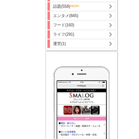
話題(558)
エンタメ(845)
フード(160)
ライフ(291)
運営(1)