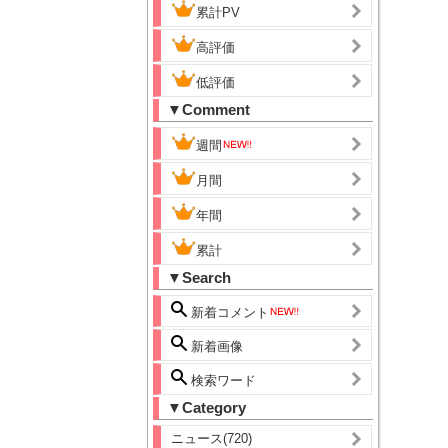
累計PV
高評価
低評価
▼Comment
週間
月間
年間
累計
▼Search
新着コメント
新着画像
検索ワード
▼Category
ニュース(720)