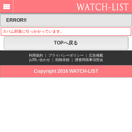
ERROR!!
スパム対策に引っかかっています。
TOPへ戻る
利用規約
｜
プライバシーポリシー
｜
広告掲載
お問い合わせ
｜
削除依頼
｜
捜査関係事項照会
Copyright 2016 WATCH-LIST