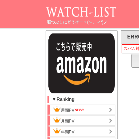
暇つぶしにどうぞーヽ(＞。＜*)ノ
ERR
スパム
▼Ranking
週間PV
月間PV
年間PV