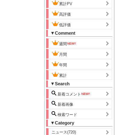
累計PV
高評価
低評価
▼Comment
週間
月間
年間
累計
▼Search
新着コメント
新着画像
検索ワード
▼Category
ニュース(720)