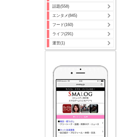
話題(558)
エンタメ(845)
フード(160)
ライフ(291)
運営(1)