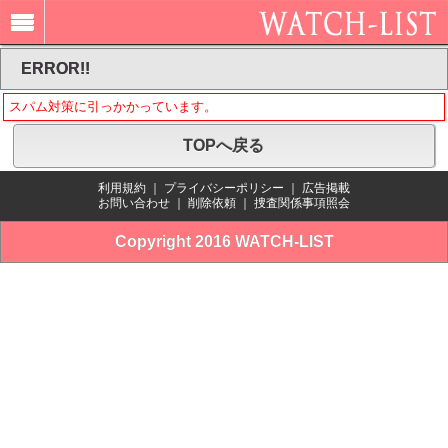
ERROR!!
スパム対策に引っかかっています。
TOPへ戻る
利用規約
｜
プライバシーポリシー
｜
広告掲載
お問い合わせ
｜
削除依頼
｜
捜査関係事項照会
Copyright 2016 WATCH-LIST