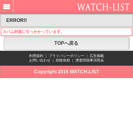
ERROR!!
スパム対策に引っかかっています。
TOPへ戻る
利用規約
｜
プライバシーポリシー
｜
広告掲載
お問い合わせ
｜
削除依頼
｜
捜査関係事項照会
Copyright 2016 WATCH-LIST