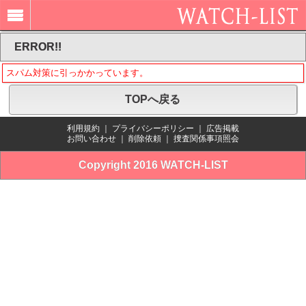
ERROR!!
スパム対策に引っかかっています。
TOPへ戻る
利用規約
｜
プライバシーポリシー
｜
広告掲載
お問い合わせ
｜
削除依頼
｜
捜査関係事項照会
Copyright 2016 WATCH-LIST