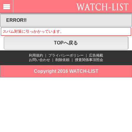
ERROR!!
スパム対策に引っかかっています。
TOPへ戻る
利用規約
｜
プライバシーポリシー
｜
広告掲載
お問い合わせ
｜
削除依頼
｜
捜査関係事項照会
Copyright 2016 WATCH-LIST