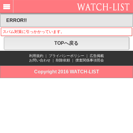
ERROR!!
スパム対策に引っかかっています。
TOPへ戻る
利用規約
｜
プライバシーポリシー
｜
広告掲載
お問い合わせ
｜
削除依頼
｜
捜査関係事項照会
Copyright 2016 WATCH-LIST