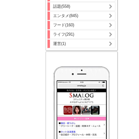
話題(558)
エンタメ(845)
フード(160)
ライフ(291)
運営(1)