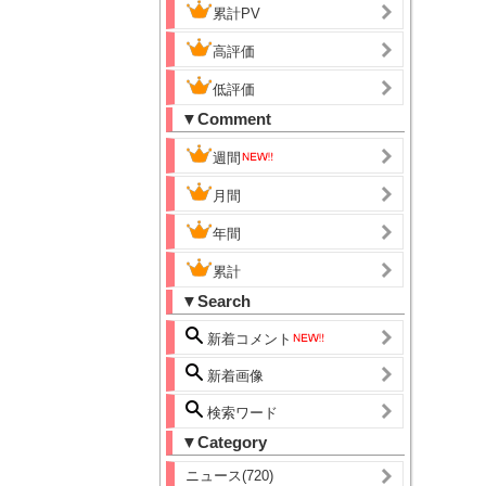
累計PV
高評価
低評価
▼Comment
週間
月間
年間
累計
▼Search
新着コメント
新着画像
検索ワード
▼Category
ニュース(720)