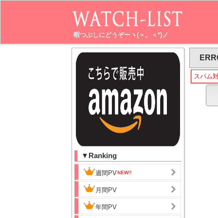
暇つぶしにどうぞーヽ(＞。＜*)ノ
ERR
スパム
▼Ranking
週間PV
月間PV
年間PV