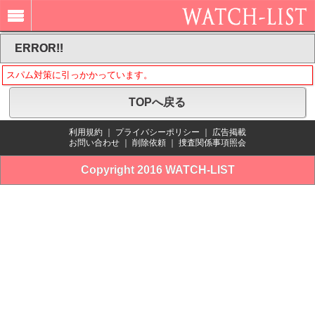
ERROR!!
スパム対策に引っかかっています。
TOPへ戻る
利用規約
｜
プライバシーポリシー
｜
広告掲載
お問い合わせ
｜
削除依頼
｜
捜査関係事項照会
Copyright 2016 WATCH-LIST