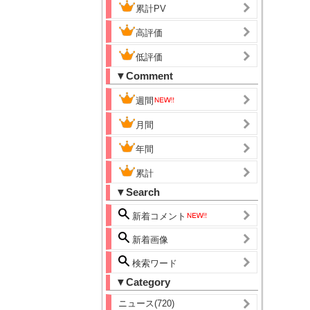
累計PV
高評価
低評価
▼Comment
週間
月間
年間
累計
▼Search
新着コメント
新着画像
検索ワード
▼Category
ニュース(720)