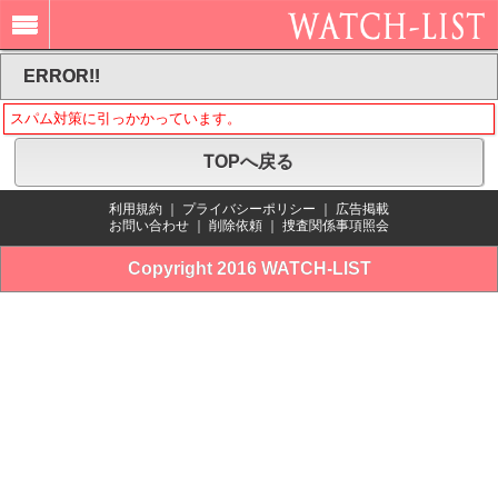
ERROR!!
スパム対策に引っかかっています。
TOPへ戻る
利用規約
｜
プライバシーポリシー
｜
広告掲載
お問い合わせ
｜
削除依頼
｜
捜査関係事項照会
Copyright 2016 WATCH-LIST